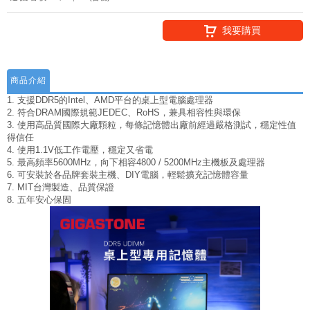
我要購買
商品介紹
1. 支援DDR5的Intel、AMD平台的桌上型電腦處理器
2. 符合DRAM國際規範JEDEC、RoHS，兼具相容性與環保
3. 使用高品質國際大廠顆粒，每條記憶體出廠前經過嚴格測試，穩定性值
得信任
4. 使用1.1V低工作電壓，穩定又省電
5. 最高頻率5600MHz，向下相容4800 / 5200MHz主機板及處理器
6. 可安裝於各品牌套裝主機、DIY電腦，輕鬆擴充記憶體容量
7. MIT台灣製造、品質保證
8. 五年安心保固