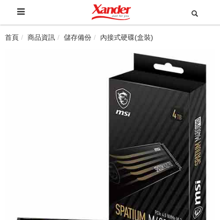
首頁
商品資訊
儲存備份
內接式硬碟(盒裝)