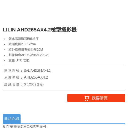
LILIN AHD265AX4.2槍型攝影機
類比高清5百萬解析度
鏡頭焦距2.8~12mm
紅外線投射有效距離20M
影像輸出AHD/CVBS/TVI/CVI
支援 UTC 功能
建達料號：
SALIAHD265AX4.2
AHD265AX4.2
原廠型號：
建議售價：
$ 3,200 (含稅)
我要購買
商品介紹
5 百萬畫素CMOS感光元件