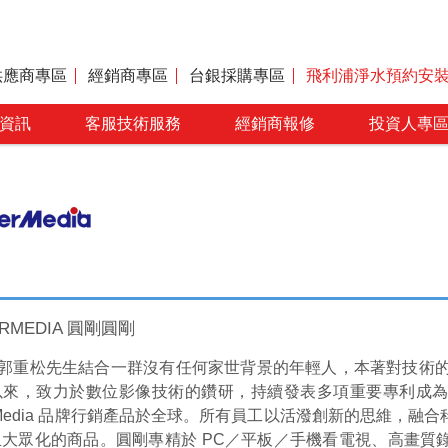
供應商專區
經銷商專區
台銀採購專區
飛利浦淨水預約安
資訊
客服技術服務
經銷商報修
投資人專
RMEDIA 圓剛圓剛
各式充電器
年初，郭重松先生結合一群沒有任何家世背景的年輕人，本著對技術的
以來，致力於數位影像技術的鑽研，持續發表多項重要專利成
erMedia 品牌行銷產品於全球。所有員工以活潑創新的思維，
大眾化的商品。圓剛專精於 PC／平板／手機看電視、高畫質