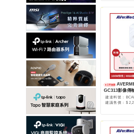
AVERM
GC313影像傳輸
40AAGC313AW
建達料號：
BCA
建議售價：
$ 2,