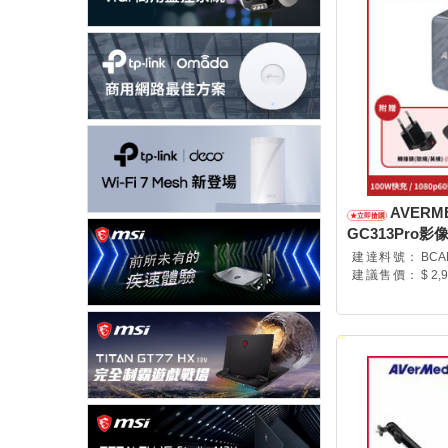
AVERME
GC313Pro影
GC313Pro/61
建達料號：
BCA
建議售價：
$ 2,