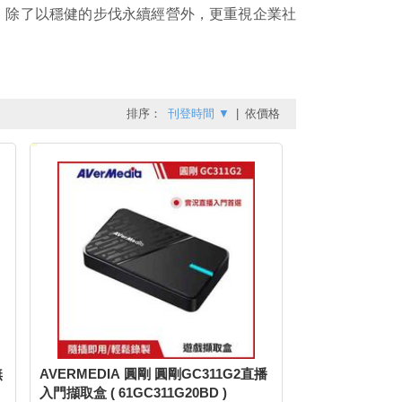
，除了以穩健的步伐永續經營外，更重視企業社
排序：
刊登時間
▼
|
依價格
無
AVERMEDIA 圓剛 圓剛GC311G2直播
入門擷取盒 ( 61GC311G20BD )