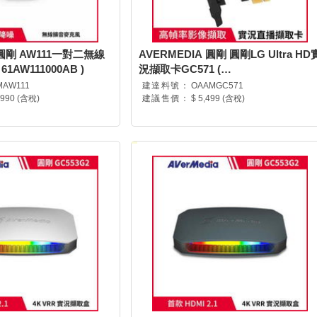
 圓剛 AW111一對二無線
AVERMEDIA 圓剛 圓剛LG Ultra HD
1AW111000AB )
況擷取卡GC571 (
GC571/61GC571000BF )
MAW111
建達料號：
OAAMGC571
,990 (含稅)
建議售價：
$ 5,499 (含稅)