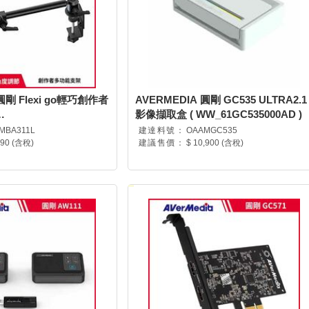
圓剛 Flexi go輕巧創作者
AVERMEDIA 圓剛 GC535 ULTRA2.1
影像擷取盒 ( WW_61GC535000AD )
BA311AWK )
MBA311L
建達料號：
OAAMGC535
990 (含稅)
建議售價：
$ 10,900 (含稅)