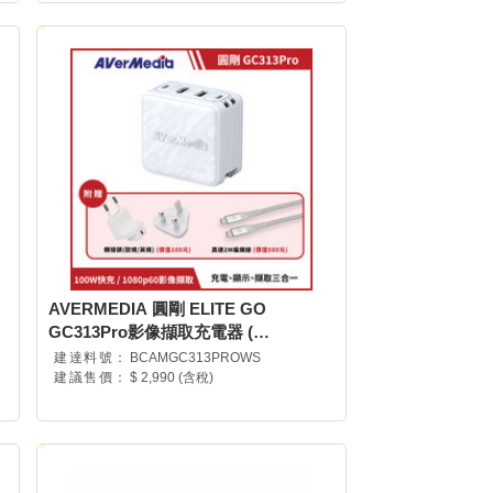
AVERMEDIA 圓剛 ELITE GO
GC313Pro影像擷取充電器 (
GC313ProW /61GC313PROA5 )
建達料號：
BCAMGC313PROWS
建議售價：
$ 2,990 (含稅)