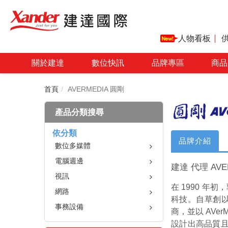
人物看板
關於建達
數位快訊
品牌專區
商品
首頁
AVERMEDIA 圓剛
產品分類搜尋
依分類
麥克風
品牌介紹
數位多媒體
擷取盒/卡
電腦週邊
建達 代理 AVE
視訊會議週邊
視訊會議攝影機
視訊
WEBCAM
網路攝影機
在 1990 
網路
攝影機配件及週邊
其它
科技。自草創
事務設備
商，並以 AV
直播產品及週邊
設計出高品質且