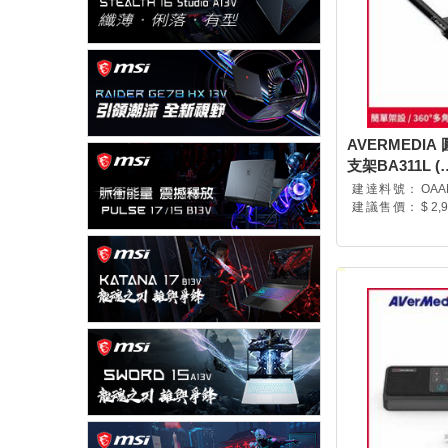
AVERMEDIA 
支架BA311L (
BA311L/40AA
建達料號：
OAA
建議售價：
$ 2,