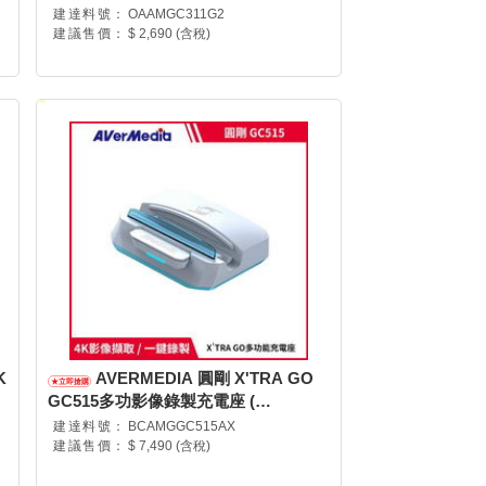
建達料號：
OAAMGC311G2
建議售價：
$ 2,690 (含稅)
K
AVERMEDIA 圓剛 X'TRA GO
GC515多功影像錄製充電座 (
GC515W/61GC515000AX )
建達料號：
BCAMGGC515AX
建議售價：
$ 7,490 (含稅)