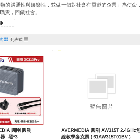
人類的溝通性與娛樂性，並做一個對社會有貢獻的企業」為使命
職責，回饋社會。
式
列表式
EDIA 圓剛 圓剛
AVERMEDIA 圓剛 AW315T 2.4GHz
電器─黑*3
線教學麥克風 ( 61AW315T01BV )