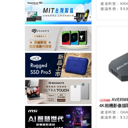
建達料號：
KIX
建議售價：
$ 8,
AVERME
4K相機影像擷取盒
建達料號：
OAA
建議售價：
$ 3,