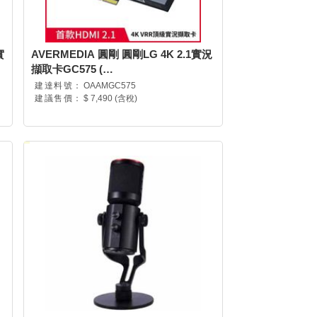
實
AVERMEDIA 圓剛 圓剛LG 4K 2.1實況
擷取卡GC575 (
GC575/61GC575000BC )
建達料號：
OAAMGC575
建議售價：
$ 7,490 (含稅)