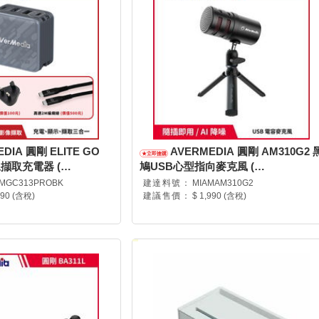
DIA 圓剛 ELITE GO
AVERMEDIA 圓剛 AM310G2 
像擷取充電器 (
鳩USB心型指向麥克風 (
GC313PR0A4 )
40AAAM310AWL )
MGC313PROBK
建達料號：
MIAMAM310G2
990 (含稅)
建議售價：
$ 1,990 (含稅)