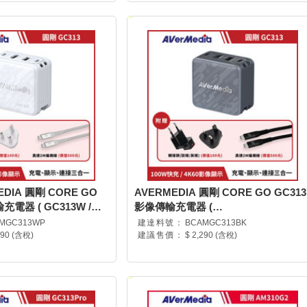
EDIA 圓剛 CORE GO
AVERMEDIA 圓剛 CORE GO GC313
充電器 ( GC313W /
影像傳輸充電器 (
P )
GC313/40AAGC313AWN )
MGC313WP
建達料號：
BCAMGC313BK
290 (含稅)
建議售價：
$ 2,290 (含稅)