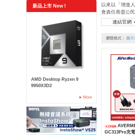
以來以「增進
新品上市 New !
會責任善盡公民
連結官網
瀏覽模式：
圖片
AMD Desktop Ryzen 9
9950X3D2
More
AVERM
GC313Pro充